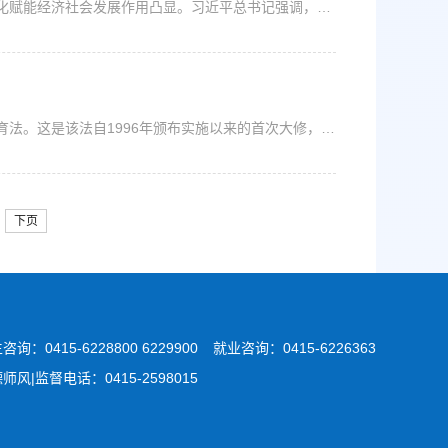
近年来，新一轮科技革命和产业变革深入发展，数字化、网络化、智能化赋能经济社会发展作用凸显。习近平总书记强调，要乘势而上，加快数字经济、数字社会、数字政府建设，推动各领域数字化优化升级。教育部坚决贯彻习近平总书记重要指示精神，把加快推进教育数字化，充分发挥数字技术对教育高质量发展的放大、叠加、倍增作用，逐步解决教育发展不平衡不充分问题，作为教育部的头号工程来谋划和推进。在各级各类教育中，职业教育...
近日，十三届全国人大常委会第三十四次会议表决通过新修订的职业教育法。这是该法自1996年颁布实施以来的首次大修，内容从五章四十条完善至八章六十九条，已于5月1日起施行。新法修订实施是党的十八大以来，职业教育改革发展取得成果的集中体现，其内容丰富、要求明确、责权具体，新时代的新思想、政策的新突破和改革的新实践都得到充分体现。第一，体现新时代改革的新思想。新修订的职教法深入贯彻习近平总书记重要指示批示精...
下页
咨询：0415-6228800 6229900
就业咨询：0415-6226363
师风|监督电话：0415-2598015