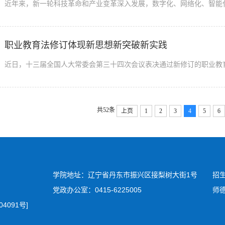
职业教育法修订体现新思想新突破新实践
共52条
上页
1
2
3
4
5
6
学院地址：辽宁省丹东市振兴区接梨树大街1号
招生
党政办公室：0415-6225005
师德
04091号
]