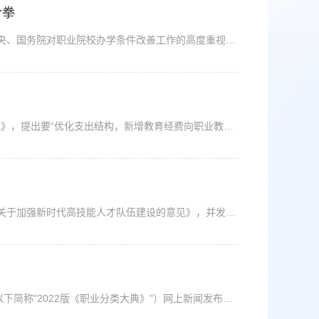
合拳
2022年《政府工作报告》中提出“改善职业教育办学条件”，体现了党中央、国务院对职业院校办学条件改善工作的高度重视。教育部等五部门印发的《职业教育办学条件达标工程实施方案》提出了优化资源布局、加强基础设施建设、提高师资队伍水平、增强职业教育办学质量和吸引力的目标要求，职业教育要实现高质量发展，离不开办学条件的坚实保障。高职院校面对新时代高质量发展提出的新要求和高职扩招对院校硬件设施、师资力量等带来...
2021年10月，中办国办印发《关于推动现代职业教育高质量发展的意见》，提出要“优化支出结构，新增教育经费向职业教育倾斜”。这对职业教育高质量发展产生重大的影响。长期以来，职业教育发展始终存在经费投入不足的问题。根据教育部发布的2020年全国教育经费执行情况统计快报，2020年，全国教育经费总投入53013亿元，其中，中职2871亿元，占高中阶段教育的34.08%，只占普通高中的一半；高职专科2758亿元，占普通高等教育的19.7...
新华社北京10月7日电 近日，中共中央办公厅、国务院办公厅印发了《关于加强新时代高技能人才队伍建设的意见》，并发出通知，要求各地区各部门结合实际认真贯彻落实。《关于加强新时代高技能人才队伍建设的意见》全文如下。技能人才是支撑中国制造、中国创造的重要力量。加强高级工以上的高技能人才队伍建设，对巩固和发展工人阶级先进性，增强国家核心竞争力和科技创新能力，缓解就业结构性矛盾，推动高质量发展具有重要意义。...
9月28日，人社部举行《中华人民共和国职业分类大典(2022年版)》（以下简称"2022版《职业分类大典》"）网上新闻发布会。与2015版大典相比，2022版《职业分类大典》对分类体系进行了修订。把新颁布的74个职业纳入到大典当中。在保持八大类不变的情况下，净增了158个新的职业，现在职业数达到了1639个。《职业分类大典》的作用？职业是随着生产力发展和社会劳动分工的出现，逐步产生和变化的。职业分类大典则是职业分类的成果形式...