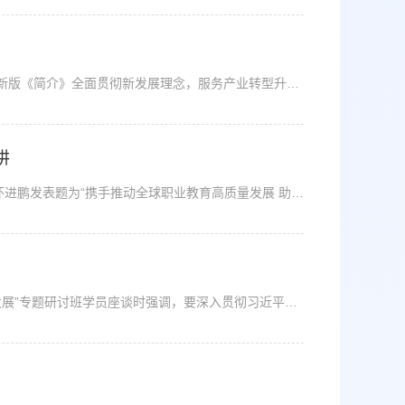
近日，教育部发布新版《职业教育专业简介》（以下简称《简介》）。新版《简介》全面贯彻新发展理念，服务产业转型升级需要，展现职业教育专业升级与数字化改造的最新成果，覆盖新版专业目录全部19个专业大类、97个专业类的1349个专业。其中，中等职业教育358个，高等职业教育专科744个，高等职业教育本科247个。本次《简介》研制过程中，教育部积极汇聚行业力量、充分发挥智库作用，分析岗位需求、固化教改成果，组织上万名专家...
讲
8月19日，世界职业技术教育发展大会主论坛在天津举行。教育部部长怀进鹏发表题为“携手推动全球职业教育高质量发展 助力建设后疫情时代美好世界”的主旨演讲。怀进鹏表示，职业教育是与经济社会联系最为紧密的一类教育。中国始终高度重视职业教育，在有效支撑国家经济社会高质量发展、不断满足人民群众对美好生活的追求、持续畅通学生多样化成长成才的渠道、积极服务构建全面开放新格局方面取得了历史性成就，建成世界上最大规...
中共中央政治局委员、国务院副总理孙春兰21日同“新时代教育高质量发展”专题研讨班学员座谈时强调，要深入贯彻习近平总书记关于教育的重要论述，落实党中央、国务院决策部署，全面贯彻党的教育方针，坚持立德树人根本任务，树立科学的教育理念，促进教育公平，提高教育质量，促进学生德智体美劳全面发展，为党育人、为国育才，以优异成绩迎接党的二十大胜利召开。孙春兰指出，党的十八大以来，教育面貌正在发生格局性变化，我...