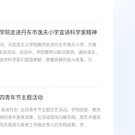
学院走进丹东市逸夫小学宣讲科学家精神
周期间，马克思主义学院教师走进丹东市逸夫小学，开展
园宣讲活动。活动中，学院教师以鲜活案例、通俗语言，
述科学家们爱国奉献、勇攀高峰的奋斗故事，引...
四青年节主题活动
燃 奋进丹东” 五四青年节主题文艺活动。学院团委、教务
排的青年美育成果，在活动现场闪耀亮相，用艺术展现
共青团与美育工作融合育人的丰硕成果。学...