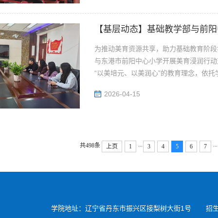
【基层动态】基础教学部与前阳
为推动美育资源共享，助力基础教育阶段
与东港市前阳中心小学开展美育浸润行动
“以美培元、以美润心”的教育理念，依托
2026-04-15
...
...
共498条
上页
1
3
4
5
6
7
学院地址：辽宁省丹东市振兴区接梨树大街1号
招生