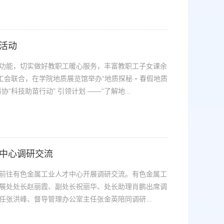
活动
功能，切实做好教职工暖心服务，丰富教职工子女课余
院工会联合，在学院地质展览馆举办“地质探秘・春假地质
科技助苗行动” 引领计划 ——“了解地...
中心调研交流
前往有色金属工业人才中心开展调研交流。有色金属工
展处处长赵丽霞、副处长祝丽华、处长助理肖鹏出席调
张洪峰、督导管理办公室主任张金英陪同调研...