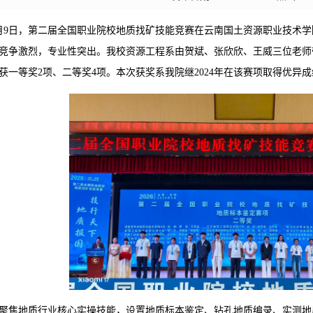
年6月9日，第二届全国职业院校地质找矿技能竞赛在云南国土资源职业技术
竞争激烈，专业性突出。我校资源工程系由贺斌、张欣欣、王威三位老师
获一等奖2项、二等奖4项。本次获奖系我院继2024年在该赛项取得优异
聚焦地质行业核心实操技能，设置地质标本鉴定、钻孔地质编录、实测地