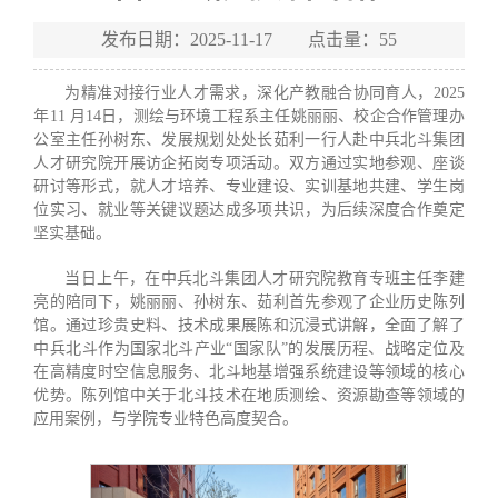
发布日期：2025-11-17 点击量：
55
为精准对接行业人才需求，深化产教融合协同育人，2025
年11 月14日，测绘与环境工程系主任姚丽丽、校企合作管理办
公室主任孙树东、发展规划处处长茹利一行人赴中兵北斗集团
人才研究院开展访企拓岗专项活动。双方通过实地参观、座谈
研讨等形式，就人才培养、专业建设、实训基地共建、学生岗
位实习、就业等关键议题达成多项共识，为后续深度合作奠定
坚实基础。
当日上午，在中兵北斗集团人才研究院教育专班主任李建
亮的陪同下，姚丽丽、孙树东、茹利首先参观了企业历史陈列
馆。通过珍贵史料、技术成果展陈和沉浸式讲解，全面了解了
中兵北斗作为国家北斗产业“国家队”的发展历程、战略定位及
在高精度时空信息服务、北斗地基增强系统建设等领域的核心
优势。陈列馆中关于北斗技术在地质测绘、资源勘查等领域的
应用案例，与学院专业特色高度契合。