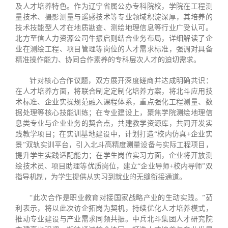
及人才培养特色。作为辽宁省属公办专科院校，学院在工程测
量技术、摄影测量与遥感技术等专业领域积淀深厚，其培养的
技术技能型人才在地质勘查、测绘地理信息等行业广受认可。
北方至信人力资源公司牛振启则结合业务布局，详细解读了企
业在测绘工程、项目管理等岗位的人才需求标准，强调对具备
精准操作能力、协同合作素养的专科层次人才的迫切需求。
针对核心合作议题，双方展开深度磋商并达成明确共识：
在人才培养方面，将联合制定定制化培养方案，将北斗应用技
术标准、企业实操规范融入课程体系，重点强化工程测量、数
据处理等核心技能训练；在专业建设上，聚焦学院测绘地理信
息类专业与企业业务的契合点，共建教学资源库，共同开发实
践教学项目；在实训基地建设中，计划打造“校内仿真+企业实
景”双轨实训平台，引入北斗高精度测量设备与实际工程项目，
提升学生实践适配能力；在学生岗位实习方面，企业将开放测
绘技术员、项目助理等优质岗位，建立“企业导师+校内导师”双
指导机制，为学生提供从实习到就业的无缝衔接通道。
“此次合作是职业教育对接国家战略产业的生动实践。”茹
利表示，将以此次访企拓岗为契机，持续优化人才培养模式，
推动专业建设与产业需求同频共振。中兵北斗集团人才研究院