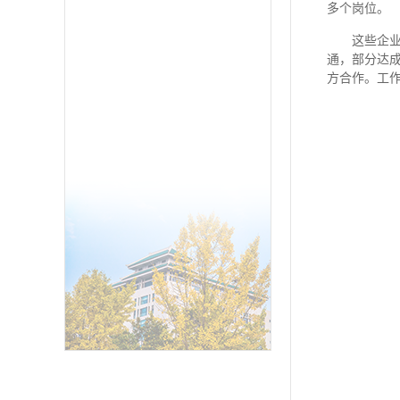
多
个岗位。
这些企
通，部分达
方合作。工