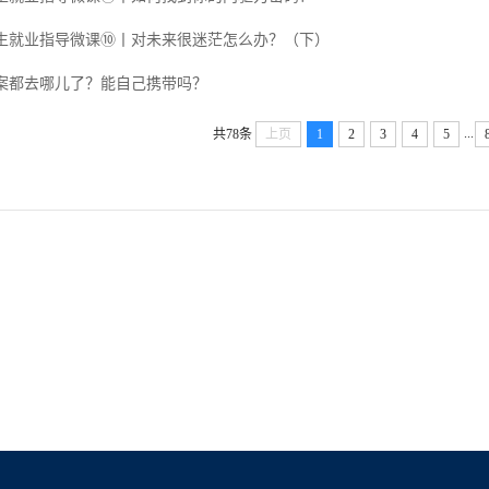
生就业指导微课⑩丨对未来很迷茫怎么办？（下）
案都去哪儿了？能自己携带吗？
...
共78条
上页
1
2
3
4
5