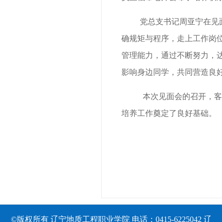
党
总支书记周亚宁
在
见
确
规矩与程序，
走
上工作岗
管理能力，
通过
不断努力，
影响身边同学，共同营造良
本次见面会的召开，客
培养
工作
奠定了良好基础
。
©版权所有 辽宁地质工程职业学院 电话：0415-6225042
辽