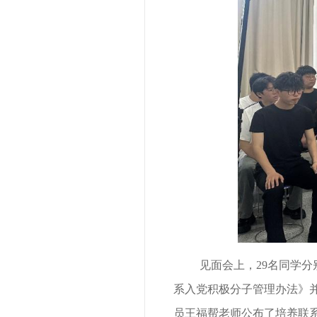
见面会上，
29名
同学
分
系
入党积极分子管理办法》
员王福帮老师公布了培养联