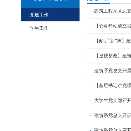
建筑工程系党总支
党建工作
【心灵驿站成立啦
学生工作
【倾听“新”声】
【巡视整改】建
建筑系党总支开展
【基层书记讲党
大学生党支部召
建筑系党总支开
建筑系党总支召