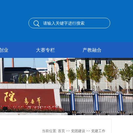
创业
大赛专栏
产教融合
当前位置:
首页
>>
党团建设
>>
党建工作