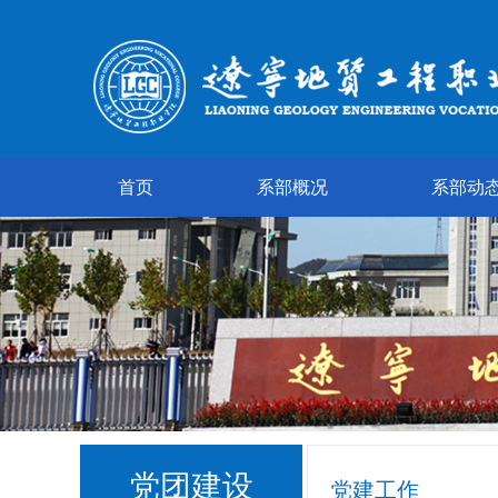
首页
系部概况
系部动
党团建设
党建工作