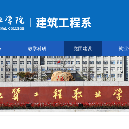
态
教学科研
党团建设
就业