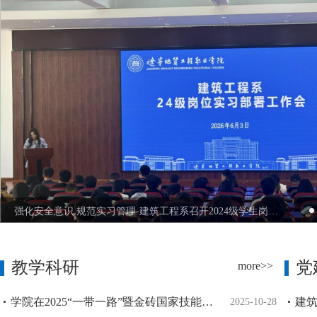
强化安全意识 规范实习管理-建筑工程系召开2024级学生岗位实习动员部署会
教学科研
党
more>>
学院在2025“一带一路”暨金砖国家技能发展与技术创新大赛全国总决赛中荣获一等奖
2025-10-28