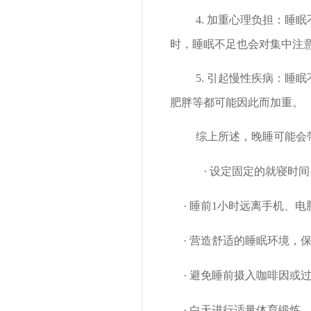
4. 加重心理负担：
睡眠
时，睡眠不足也会对集中注
5. 引起慢性疾病：
睡眠
肥胖等都可能因此而加重。
综上所述，晚睡可能会
·
设定固定的就寝时间
·
睡前
1小时远离手机、电
·
营造舒适的睡眠环境，
·
避免睡前摄入咖啡因或
·
白天进行适量体育锻炼