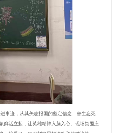
先进事迹，从其矢志报国的坚定信念、舍生忘死
象鲜活立起，让英雄精神入脑入心。现场氛围庄