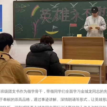
各班级团支书作为领学骨干，带领同学们全面学习金城龙同志的
于奉献的崇高品格，通过事迹讲解、深情朗诵等形式，让英雄形