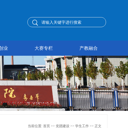
创业
大赛专栏
产教融合
当前位置:
首页
>>
党团建设
>>
学生工作
>> 正文