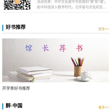
活动背景：中华文化是中华民族的“根”和“魂”。
活动期间学生留馆阅读量和借书量显著...
况、各阅览室的分布、图书借还流程，鼓励学
如今科技进入数字时代，元宇宙与文化的互动
生充分利用图书馆的学习资源，多阅读多思
越来越频繁，元宇宙赋能中华文化，让中华文
考，主动培育阅读兴趣，激发学习热情。唯有
化“活”起来。活动目的：为进一步传承和弘扬中
书香最醉人，走进图书馆活动是提升学生信息
华文化，用元宇宙为文化赋能，讲好中国故
好书推荐
素养能力的探索优化，引导更多的学生主...
事，在沉浸式的元宇宙空间中结识文化同好。
更多>>
博看网联合全国各级图书馆、文化馆、博物馆
以及企事业单位，共同举办“弘文化 共‘元’梦”元
宇宙探索闯关活动，一起回顾中华文明上下五
千年历史，从古人的智慧...
开学季好书推荐
醉·中国
更多>>