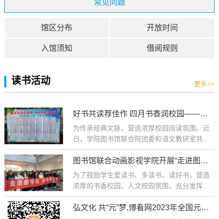
常见问题
馆区分布
开放时间
入馆须知
借阅规则
读书活动
更多>>
好书共读荐佳作 四月书香润校园——图书馆举办“我最喜欢的一本书”荐读活动
为传承经典文脉，营造浓厚校园阅读氛围。近
日，学院图书馆联合院团委和语文教研室共同
举办了“我最喜欢的一本书”荐读活动。此次活动
以阅读实践课为切入点，以荐书作品评选为亮
图书馆联合动画影视学院开展“走进图书馆，好书共分享”活动
点，涵盖好书分享、优秀作品评选等环节，吸
为了鼓励学生爱读书、多读书、读好书，营造
引学生积极参与，取得了良好反响与育人成
浓厚的书香校园、人文校园氛围，充分发挥图
效。本次活动中，图书馆所有借阅室全天候开
书馆的用途，动画影视学院开展“走进图书馆，
放，集中向同学展示了文学经典、红色读物、
好书共分享”活动。图书馆老师有针对性地引导
弘文化 共“元”梦,博看网2023年全国元宇宙探索闯关
人文社科、科学技术等领域的众多优质书籍，
学生熟悉图书馆的各项服务，围绕图书馆概