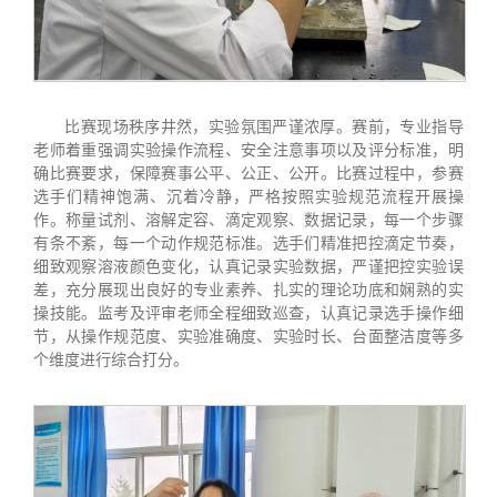
比赛现场秩序井然，实验氛围严谨浓厚。赛前，专业指导
老师着重强调实验操作流程、安全注意事项以及评分标准，明
确比赛要求，保障赛事公平、公正、公开。比赛过程中，参赛
选手们精神饱满、沉着冷静，严格按照实验规范流程开展操
作。称量试剂、溶解定容、滴定观察、数据记录，每一个步骤
有条不紊，每一个动作规范标准。选手们精准把控滴定节奏，
细致观察溶液颜色变化，认真记录实验数据，严谨把控实验误
差，充分展现出良好的专业素养、扎实的理论功底和娴熟的实
操技能。监考及评审老师全程细致巡查，认真记录选手操作细
节，从操作规范度、实验准确度、实验时长、台面整洁度等多
个维度进行综合打分。