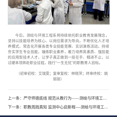
今后，测绘与环境工程系将持续依托职业教育发展理念，
坚持以技能培养为核心、以岗位需求为导向，不断优化人才培
养模式，常态化开展各类专业技能竞赛、实训演练活动。持续
夯实学生专业技能，锤炼职业素养，着力培养高素质、强技能
的应用型技术人才，让学子真正做到一技在手、精进不止，以
过硬本领奔赴职业征程，践行“一生无忧”的职教育人目标。
（初审初校：艾瑞雯；复审复校：林晓萍；终审终校：姚
丽丽）
上一条：严守师德底线 规范从教行为——测绘与环境工程系集体学习《高校教师师德失范行为相关处分条款》
下一条：职教周践真知 监测中心启新程----测绘与环境工程系组织学生赴丹东生态环境监测中心参观实习