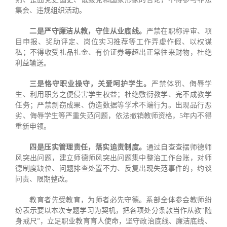
集会、违规组织活动。
二是严守廉洁从教，守住从业底线。
严禁在职称评审、项
目申报、奖助评定、岗位实习推荐等工作弄虚作假、以权谋
私；不得收受礼品礼金、有价证券等超出正常往来财物，杜绝
利益输送。
三是恪守职业操守，关爱呵护学生。
严禁体罚、侮辱学
生、利用职务之便侵害学生权益；杜绝敷衍教学、完不成教学
任务；严禁剽窃成果、伪造数据等学术不端行为。出现品行恶
劣、侮辱学生等严重失范问题，依法撤销教师资格，5年内不得
重新申领。
四是压实管理责任，落实追责制度。
通过自查查摆师德师
风突出问题，建立师德师风突出问题集中整治工作台账，对师
德制度缺位、问题排查处置不力、反复出现失范事件的，约谈
问责、限期整改。
教育者先受教育，为师者必先守德。系部全体参会教师纷
纷表示要以本次专题学习为契机，把各项处分条款当作从教“随
身戒尺”，立足职业教育育人使命，坚守政治底线、廉洁底线、