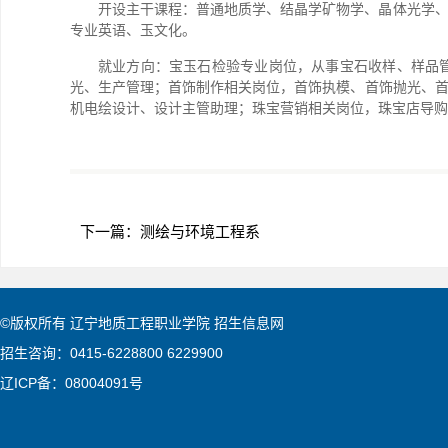
开设主干课程：普通地质学、结晶学矿物学、晶体光学
专业英语、玉文化。
就业方向：宝玉石检验专业岗位，从事宝石收样、样品
光、生产管理；首饰制作相关岗位，首饰执模、首饰抛光、
机电绘设计、设计主管助理；珠宝营销相关岗位，珠宝店导购
下一篇：
测绘与环境工程系
©版权所有 辽宁地质工程职业学院 招生信息网
招生咨询：0415-6228800 6229900
辽ICP备：08004091号