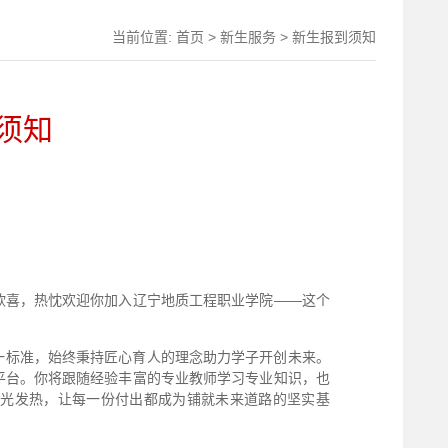
当前位置:
首页
>
新生服务
>
新生报到须知
学须知
欣喜，热忱欢迎你加入辽宁地质工程职业学院——这个
一标准，始终秉持匠心育人的理念助力学子开创未来。
平台。你将跟随经验丰富的专业教师学习专业知识，也
发光发热，让每一份付出都成为铺就未来道路的坚实基