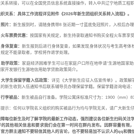
织关系转接，可以在全国党员信息系统直接操作，转入中共辽宁地质工程
织关系：具体工作流程详见附件《2026
年新生团组织关系转入
流程》。
、照片：
新生报到时，请随身携带8 张近期一寸蓝底免冠照片，入校后办
、火车票费优惠：
按国家有关规定，新生持录取通知书购买全程火车票享
、身体复查：
新生报到后进行身体复查，如果发现身体状况与考生高考体
》规定不能录取者，学校将作退学处理。
、助学政策：
家庭经济困难学生可以在家庭户口所在地申请“生源地国家助
国家开发银行生源地信用助学贷款政策简介。
、大学生保留学籍入伍政策
：详见《大学新生应征入伍宣传单》。政策解答老师
的新生收到入伍通知书后联系辅导员办理保留学籍。保留学籍咨询电话：朱老师
、行李被品：
新生被品自行准备。学院公寓床标准尺寸为：1900（mm）83
馨提示：任何以学院名义组织的购买被品行为均与学院无关，请广大新生
保障每位新生及时了解学院的最新工作动态，强烈建议各位新生扫
码关注学
学的
其他相关信息和要求我们会在第一时间在群内发布。
因群容量有限
了官方群主通知不要轻信其他人的
言论，也不要轻易加不认识人的
qq
和微