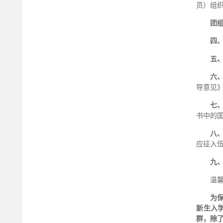
员）组
团组
四
五
六
导意见
七
书中的
八
应征入伍
九
温
为
新生入
群，除