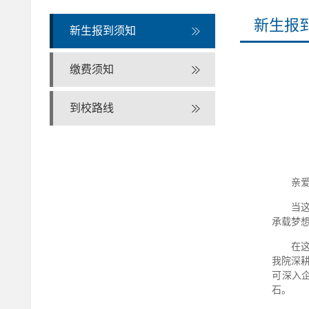
新生报
新生报到须知
缴费须知
到校路线
亲
当
承载梦
在
我院深
可深入
石。