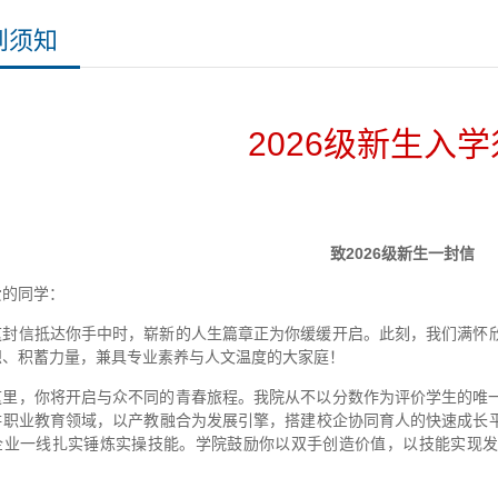
到须知
2026级新生入
致2026级新生一封信
爱的同学：
这封信抵达你手中时，崭新的人生篇章正为你缓缓开启。此刻，我们满怀
想、积蓄力量，兼具专业素养与人文温度的大家庭！
这里，你将开启与众不同的青春旅程。我院从不以分数作为评价学生的唯
耕职业教育领域，以产教融合为发展引擎，搭建校企协同育人的快速成长
企业一线扎实锤炼实操技能。学院鼓励你以双手创造价值，以技能实现