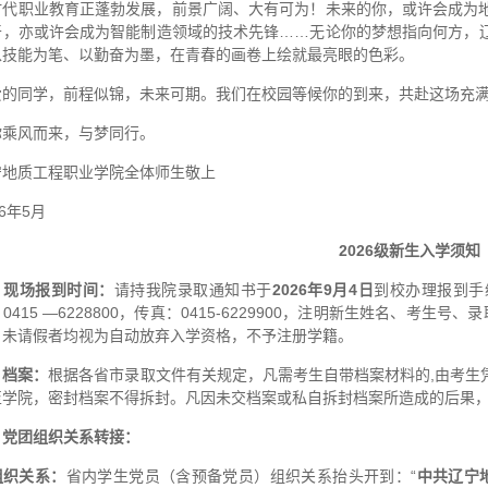
时代职业教育正蓬勃发展，前景广阔、大有可为！未来的你，或许会成为
干，亦或许会成为智能制造领域的技术先锋……无论你的梦想指向何方，
以技能为笔、以勤奋为墨，在青春的画卷上绘就最亮眼的色彩。
爱的同学，前程似锦，未来可期。我们在校园等候你的到来，共赴这场充
你乘风而来，与梦同行。
宁地质工程职业学院全体师生敬上
26年5月
2026级新生入学须知
、现场报到时间：
请持我院录取通知书于
2026
年
9
月
4日
到校办理报到手
0415 —6228800，传真：0415-6229900，注明新生姓名、考
、未请假者均视为自动放弃入学资格，不予注册学籍。
、档案：
根据各省市录取文件有关规定，凡需考生自带档案材料的,由考生
至学院，密封档案不得拆封。凡因未交档案或私自拆封档案所造成的后果
、党团组织关系转接：
组织关系：
省内学生党员（含预备党员）组织关系抬头开到：“
中
共辽宁