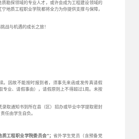
地质勘探领域的专业人才，或许会成为工程建设领域的
辽宁地质工程职业学院都将全力为你提供支撑与保障，
满挑战与机遇的成长之旅！
续。因故不能按时报到者，须事先来函或发传真请假
生号、录取专业、请假事由），请假原则上不得超过1周。未按
凭录取通知书到所在县（区）招办或毕业中学提取密封
，责任由学生自负。
地质工程职业学院委员会
”；
省外学生党员（含预备党