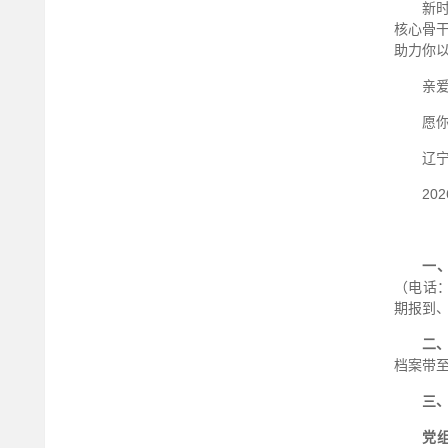
新
核心骨
助力你
亲
愿
辽
20
一
（电话：
期报到
二
档案带
三
党