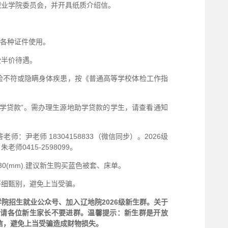
职业学院委员会，并开具纸质介绍信。
理各种证件使用。
受半价待遇。
检不符或隐瞒身体疾患，按《普通高等学校体检工作指
学贷款”。需办理生源地助学贷款的学生，请查看通知
：尹老师 18304158833（微信同步）。2026级
0415-2598099。
0(mm).建议新生购买蓝色被套、床单。
仔细甄别，避免上当受骗。
院招生就业公众号、加入辽地院2026级新生群。关于
，请各
位新生家长不要进群
。
温馨提示：新生群是开放
信
，避免上当受骗造成财物损
失。