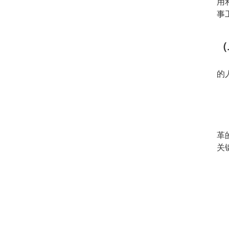
用
事
（
的
革
关