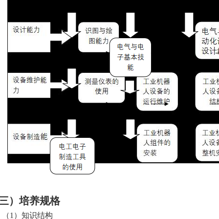
三）培养
规格
（
1
）知识结构