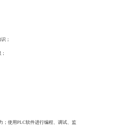
；
知识；
识；
力；使用
PLC
软件进行编程、调试、监