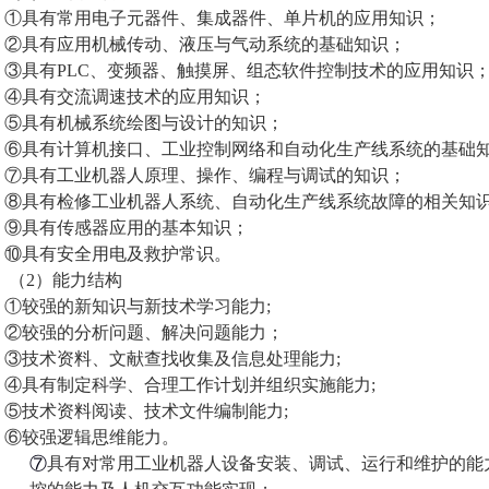
①具有常用电子元器件、集成器件、单片机的应用知识；
②具有应用机械传动、液压与气动系统的基础知识；
③具有
PLC
、变频器、触摸屏、组态软件控制技术的应用知识
④具有交流调速技术的应用知识；
⑤具有机械系统绘图与设计的知识；
⑥具有计算机接口、工业控制网络和自动化生产线系统的基础
⑦具有工业机器人原理、操作、编程与调试的知识；
⑧具有检修工业机器人系统、自动化生产线系统故障的相关知
⑨具有传感器应用的基本知识；
⑩具有安全用电及救护常识。
（
2
）能力结构
①较强的新知识与新技术学习能力
;
②较强的分析问题、解决问题能力；
③技术资料、文献查找收集及信息处理能力
;
④具有制定科学、合理工作计划并组织实施能力
;
⑤技术资料阅读、技术文件编制能力
;
⑥较强逻辑思维能力。
⑦
具有对常用工业
机器人
设备安装、调试、运行和维护的能