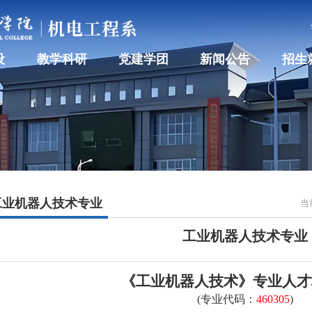
设
教学科研
党建学团
新闻公告
招生
工业机器人技术专业
当
工业机器人技术专业
《工业机
器人
技
术
》专业人才
(专业代码：
460305
)