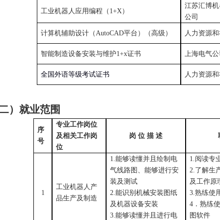
江苏汇博机
工业机器人应用编程
（1
+
X）
公司
计算机辅助设计（
AutoCAD平台）（高级）
人力资源和
智能
制造设备安装与维护
1
+x
证书
上海电气公
全国外语等级考试证书
人力资源和
二）就业范围
专业工作岗位
序
及相关工作岗
岗
位 描 述
号
位
1
.
能够读懂并且绘制电
1.
阅读专
气线路图、能够进行安
2.
了解生
装
及测试
及工作原
工业
机器人产
1
2.
能
识别机械安装
图
纸
3.
熟练使
品生产
及
制
造
及机器设备安装
4
．熟练
3
.
能够读懂并且进行电
图软件