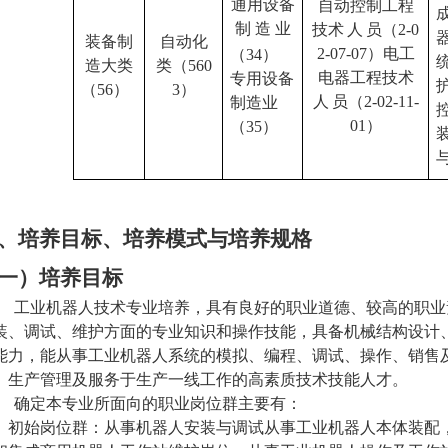
通用设备
自动控制工程
制
造 业
技术
人
员（
2-0
装备制
自动化
2-07-07）电工
（
34）
造大类
类（
560
电器工程技术
专用设备
（
56）
3）
人
员（
2-02-11-
制造业
01）
（
35）
、
培养目标
、培养模式与培养规格
一）培养目标
工业
机器人
技术专业培养，具有良好的职业道德、较高的职业
装、调试、维护方面的专业知识和操作技能，具备机械结构设计
能力，能从事工业机器人系统的模拟、编程、调试、操作、销售
、生产管理及服务于生产一线工作的高素质技术技能人才。
确定本专业所面向的职业岗位群主要有：
初始岗位群：
从
事
机器人安装与调试从事工业机器人本体装配