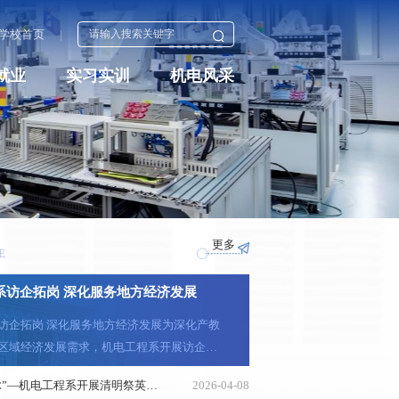
学校首页
|
就业
实习实训
机电风采
更多
E
系访企拓岗 深化服务地方经济发展
地方经济发展为深化产教
区域经济发展需求，机电工程系开展访企拓
。4月11日，机电工程系党总支书记张健
“缅怀革命先辈，赓续红色血脉”—机电工程系开展清明祭英烈主题教育活动
2026-04-08
关越走访沈阳远大智能工业集团股份有限公