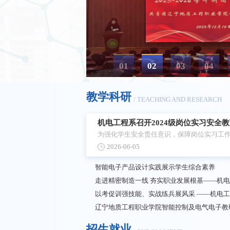
01
02
03
04
教学科研
/ TEACHING AND RESEARCH
机电工程系召开2024级岗位实习安全
为强化学生安全责任意识，保障岗位实习工作
2026-06-05
工程系在学院报告厅召开24级岗位实习安全
程系教师及全体即将实习的学生参会。会上
智能电子产品设计实践展示学生综合素养
讲解了实习注意事项与考核标准，强调自主
范，杜绝违章作业。机电工程系教学副主任
最大的不同在于环境的复杂性与身份的转变——从
招生就业