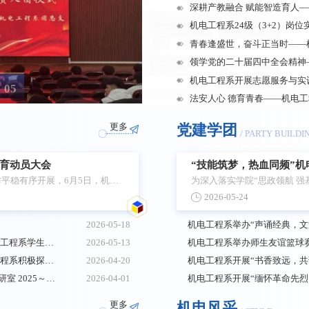
司等企业，
机电工程系24级（3+2）岗
构，探讨学
青春逢盛世，奋斗正当时——
多项合作意
领学党的二十届四中全会精神
张健仲走访
机电工程系开展志愿服务与实
司李经理的陪
05
更多
党建学团
/ PARTY BUILDI
教育动员大会
“技能筑梦，热血同频”机
超”揭幕战
平稳有序开展，6月5日，机电
为深入落实学院“思政领航 
2026-05-24
教育动员大会。教务处、机电工
进素养提升行动，机电工程系于
，教务处孙琦结合学院文件，详细
看“东北超”揭幕战。直播现
2026-05-18
机电工程系举办“声诵经典，文
实习须专业对口，严守岗位操作规
搏精神和精湛球技鼓掌喝彩，
走进精密制造一线 夯实职业发展根基——机电工程系学生赴丹东富田精工机械有限公司开展认识实习
2026-05-13
机电工程系举办师生友谊篮球
李德扬指出，岗位实习与在校学习
热情，沉浸式感受足球运动的
以考促训强技能、实战练兵展风采 ——机电工程系积极探索实训考核新模式取得显著实效
2026-04-20
机电工程系开展“书香致远，共
被包容的“学生”...
提升行动的重要实践，一堂生动
辽宁地质工程职业学院智能控制及电气电子教研室 2025～2026学年度 第二学期教研活动计划
2026-04-01
更多
机电风采