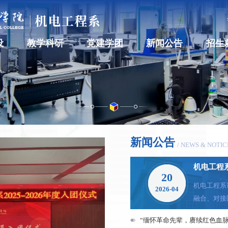
设
教学科研
党建学团
新闻公告
招生
新闻公告
/ NEWS & NOTIC
机电工程
20
机电工程系访企拓岗 深化服务
2026-04
融合、对接
岗专项活动
仲、副书记