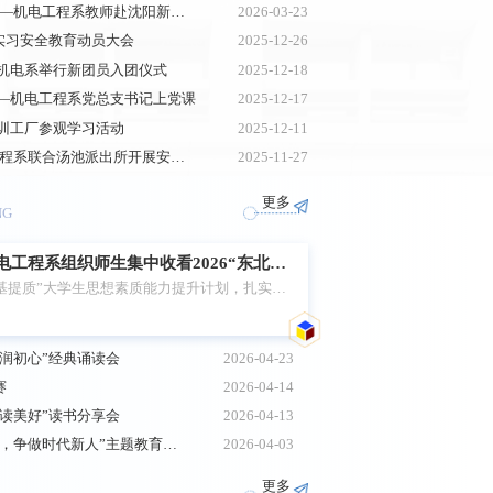
深耕产教融合 赋能智造育人——机电工程系教师赴沈阳新松机器人自动化股份有限公司专项培训
2026-03-23
了解企业发展现状、业务布局及人才需求结
位实习安全教育动员大会
2025-12-26
生实习实训、就业推荐、订单式培养等方面
机电系举行新团员入团仪式
2025-12-18
向。 4月13日，系主任毕长飞、党总支书记
—机电工程系党总支书记上党课
2025-12-17
了丹东新盛造纸机械有限公司。首先，在公
训工厂参观学习活动
2025-12-11
同...
法安人心 德育青春——机电工程系联合汤池派出所开展安全教育讲座
2025-11-27
更多
NG
电工程系组织师生集中收看2026“东北
强基提质”大学生思想素质能力提升计划，扎实推
5月23日在学院多功能厅组织300余名学生观
场，师生们全神贯注、热情高涨，为球员们的拼
润初心”经典诵读会
2026-04-23
时而就关键球展开讨论，现场充满竞技张力与
赛
2026-04-14
速度与激情。此次活动是机电工程系落实素养
读美好”读书分享会
2026-04-13
的区域文化教育课与体育思政课。通过...
机电工程系开展“缅怀革命先烈，争做时代新人”主题教育活动
2026-04-03
更多